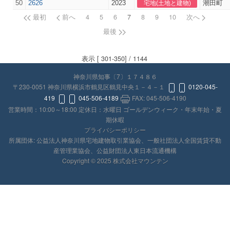
50
2626
2023
潮田町
宅地(土地と建物)
最初
前へ
4
5
6
7
8
9
10
次へ
最後
表示 [ 301-350] / 1144
神奈川県知事〔7〕１７４８６
〒230-0051 神奈川県横浜市鶴見区鶴見中央１－４－１
0120-045-
419
045-506-4189
FAX: 045-506-4190
営業時間：10:00～18:00 定休日：水曜日 ゴールデンウィーク・年末年始・夏
期休暇
プライバシーポリシー
所属団体: 公益法人神奈川県宅地建物取引業協会、一般社団法人全国賃貸不動
産管理業協会、公益財団法人東日本流通機構
Copyright © 2025 株式会社マウンテン